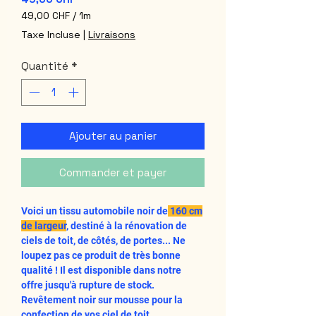
49,00 CHF
/
1m
49,00 CHF
Taxe Incluse
|
Livraisons
pour
1
Quantité
*
Mètre
Ajouter au panier
Commander et payer
Voici un tissu automobile noir de
160 cm
de largeur
, destiné à la rénovation de
ciels de toit, de côtés, de portes... Ne
loupez pas ce produit de très bonne
qualité ! Il est disponible dans notre
offre jusqu'à rupture de stock.
Revêtement noir sur mousse pour la
confection de vos ciel de toit