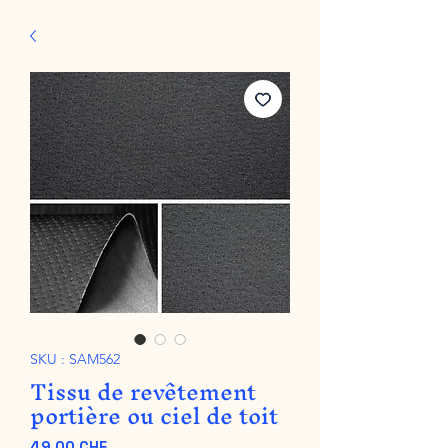
SKU : SAM562
Tissu de revêtement
portière ou ciel de toit
Prix
49,00 CHF