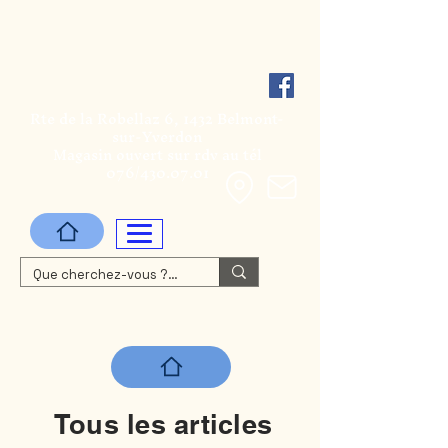
BateauxShop
Rte de la Robellaz 6, 1432 Belmont-
sur-Yverdon
Magasin ouvert sur rdv au tél
076/430.07.01
Tous les articles