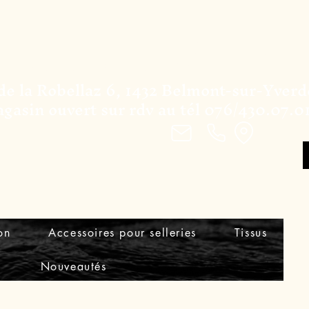
BateauxShop
de la Robellaz 6, 1432 Belmont-sur-Yver
gasin ouvert sur rdv au tél 076/430.07.0
on
Accessoires pour selleries
Tissus
Nouveautés