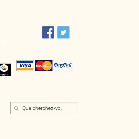
don
1