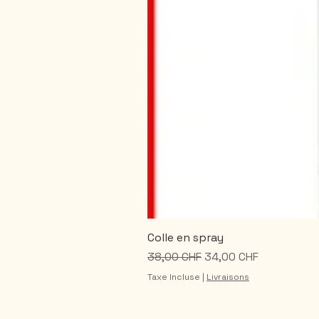
Colle en spray
Prix original
Prix promotionnel
38,00 CHF
34,00 CHF
Taxe Incluse
|
Livraisons