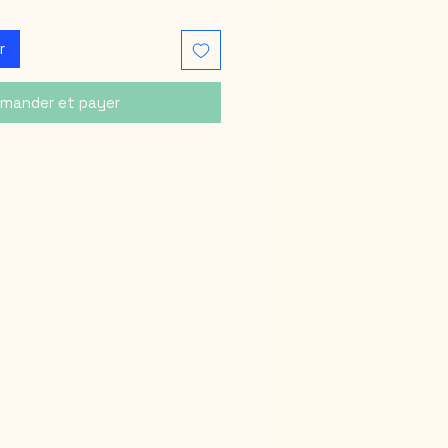
r
mander et payer